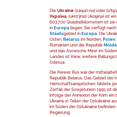
Die
Ukraine
([ukʁ̥aˈiːnə] oder [uˈkʁ̥a
Україна
, [ukrɑˈjinɑ] Ukrajina) ist ei
603.700 Quadratkilometern ist sie
in
Europa
liegen. Sie verfügt nac
Staat
s
gebiet in
Europa
. Die Ukra
Osten,
Belarus
im Norden,
Polen
,
Rumänien und die Republik
Molda
und das Asowsche Meer im Süden.
Landes ist Kiew, weitere Ballungs
Odessa.
Die Kiewer Rus war der mittelalter
Republik Belarus. Das Gebiet der
Herrschaftsansprüchen, bildete je
Zerfall der Sowjetunion 1991 ist d
infolge der Annexion der Krim ein
Ukraine in Teilen der Ostukraine au
im Süden der Ostukraine befinden 
Regierung.