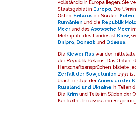
vollständig in Europa liegen. Sie v
Staatsgebiet in
Europa
. Die Ukra
Osten,
Belarus
im Norden,
Polen
,
Rumänien
und die
Republik Mol
Meer
und das
Asowsche Meer
im
Metropole des Landes ist
Kiew
, w
Dnipro
,
Donezk
und
Odessa
.
Die
Kiewer Rus
war der mittelalte
der Republik Belarus. Das Gebiet 
Herrschaftsansprüchen, bildete je
Zerfall der Sowjetunion
1991 ist
brach infolge der
Annexion der K
Russland und Ukraine
in Teilen 
Die
Krim
und Teile im Süden der Os
Kontrolle der russischen Regierung