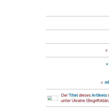
<
<
<
0
Der
Titel
dieses
Artikel
s
unter Ukraine (Begriffsklär