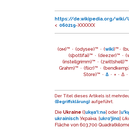
https://de.wikipedia.org/wiki/
<
06
02
19
-XXXXXX
(ом)™ · (odysee)™ · (
wiki
)™ · (
(sþottifai)™ · (deezer)™ · 
(instellgrimm)™ · (zwittshell)™ ·
Grahm)™ · (flicr)™ · (bendkemp)™ 
Store)™ ·
∆
· × · ∆ ·
Der Titel dieses Artikels ist mehrd
(Begriffsklärung)
aufgeführt.
Die
Ukraine
([
ukʁ̥aˈiːnə
] oder [
uˈkʁ
ukrainisch
Україна
, [
ukrɑˈjinɑ
]
Ukr
Fläche von 603.700 Quadratkilomet