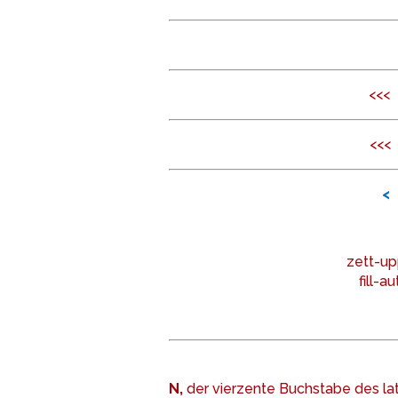
<<<
<<<
<
zett-u
fill-au
N,
der vierzente Buchstabe des late