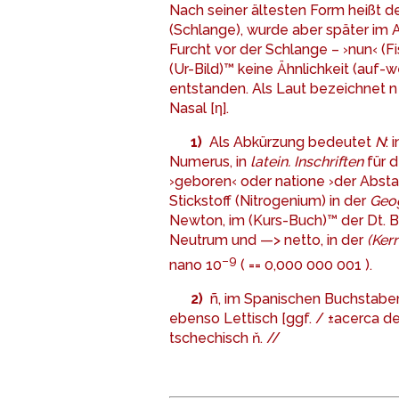
Nach seiner ältesten Form heißt d
(Schlange), wurde aber später im 
Furcht vor der Schlange – ›nun‹ (
(Ur-Bild)™ keine Ähnlichkeit (auf-w
entstanden. Als Laut bezeichnet n
Nasal [η].
1)
Als Abkürzung bedeutet
N
: 
Numerus, in
latein. Inschriften
für d
›geboren‹ oder natione ›der Abst
Stickstoff (Nitrogenium) in der
Geo
Newton, im (Kurs-Buch)™ der Dt.
Neutrum und —> netto, in der
(Ker
–9
nano 10
( == 0,000 000 001 ).
2)
ñ, im Spanischen Buchstabenze
ebenso Lettisch [ggf. / ±acerca de 
tschechisch ň. //