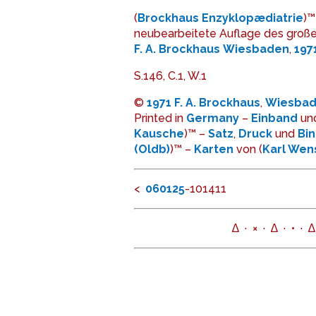
(
Brockhaus Enzyklopædiatrie
)™
neubearbeitete Auflage des groß
F. A. Brockhaus
Wiesbaden
,
197
S.146, C.1, W.1
©
1971
F. A. Brockhaus
,
Wiesba
Printed in
Germany
–
Einband
un
Kausche
)™ –
Satz
,
Druck
und
Bi
(Oldb)
)™ –
Karte
n
von (
Karl We
<
06
01
25
-101411
∆ · × · ∆ · • · ∆