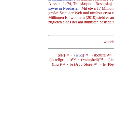
Aussprache?/i, Transkription Rossijskaja
sowie in Nordasien
. Mit etwa 17 Millio
größte Staat der Welt und umfasst etwa 
Millionen Einwohnern (2019) steht es an 
zugleich eines der am dünnsten besiedelt
wikid
(ом)™ · (
wiki
)™ · (sbottifai)
(instellgrimm)™ · (zwittshell)™ · (ti
(flicr)™ ·
le (App-Store)™
· le (Pl