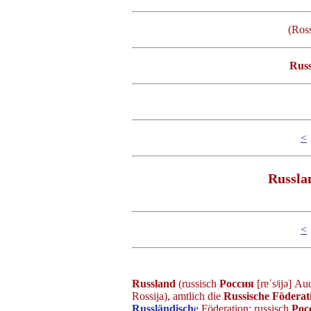
(Ross
Russ
<
Russla
<
Russland
(russisch
Россия
[rɐˈsʲijə] Au
Rossija), amtlich die
Russische Föderat
Russländisch
e
Föderation; russisch
Рос