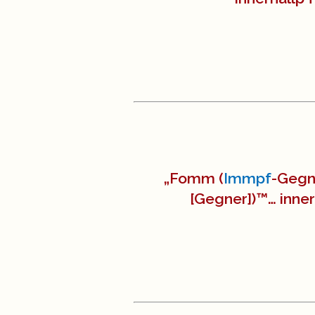
„Fomm (
Immpf
-Gegn
[Gegner])™… inner