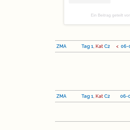
Ein Beitrag geteilt 
ZMA
Tag
1
, Kat
C
2
<
06
-
ZMA
Tag
1
, Kat
C
2
<
06
-