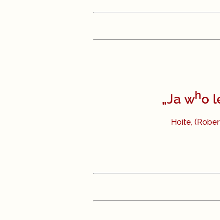
h
„Ja w
o 
Hoite, (Rober