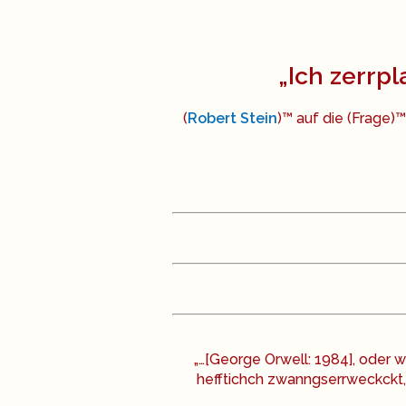
„Ich zerrpl
(
Robert Stein
)™ auf die (Frage)™
„…[George Orwell: 1984], oder 
hefftichch zwanngserrweckckt, 