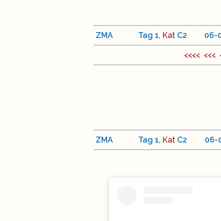
ZMA
Tag
1
, Kat
C
2
<
06
-
<<<< <<<
ZMA
Tag
1
, Kat
C
2
<
06
-