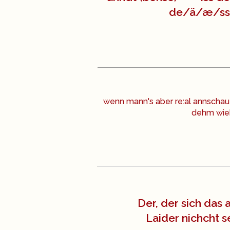
de/ä/æ/ss 
wenn mann's aber re:al annschaut
dehm wieh
Der, der sich das
Laider nichcht 