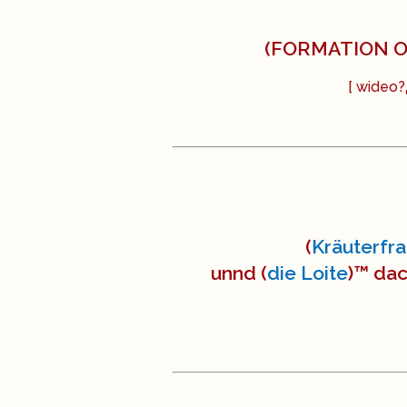
(FORMATION O
[ wideo?
(
Kräuterfr
unnd (
die Loite
)™ dac