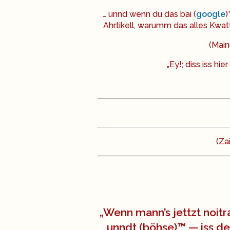
… unnd wenn du das bai (
google
)
Ahrtikell, warumm das alles Kwatt
(Mai
„Ey!; diss iss h
(Za
„Wenn mann’s jettzt noit
unndt (böhse)™ — iss de