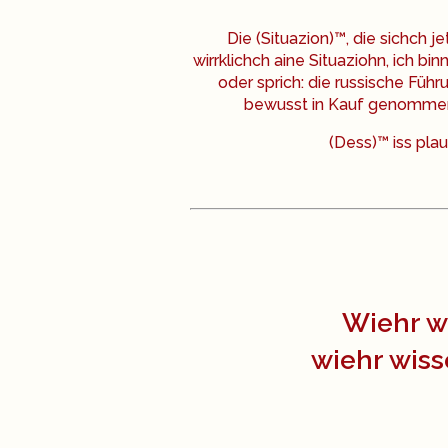
Die (Situazion)™, die sichch j
wirrklichch aine Situaziohn, ich bin
oder sprich: die russische Füh
bewusst in Kauf genommen h
(Dess)™ iss plau
Wiehr w
wiehr wiss