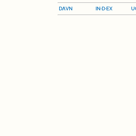
DΛVN
IN·D·EX
U