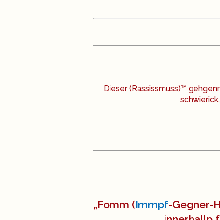
Dieser (Rassissmuss)™ gehgen
schwierick
„Fomm (
Immpf
-Gegner-H
innerhallp