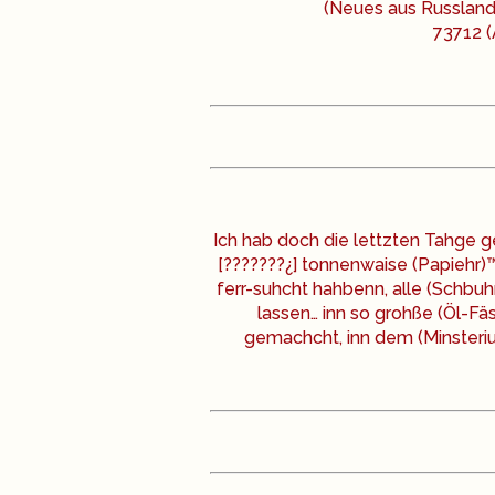
(Neues aus Russland
73712 
Ich hab doch die lettzten Tahge 
[???????¿] tonnenwaise (Papiehr)™
ferr-suhcht hahbenn, alle (Schbu
lassen… inn so grohße (Öl-Fä
gemachcht, inn dem (Minsteriu