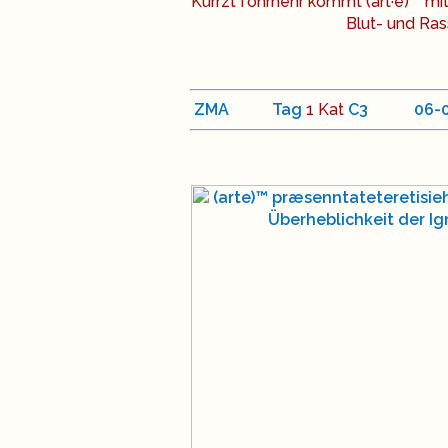
Kurrzt fohrhehr kommt (art·e)™ mit
Blut- und Ra
ZMA
Tag
1 Kat
C
3
<
06
-