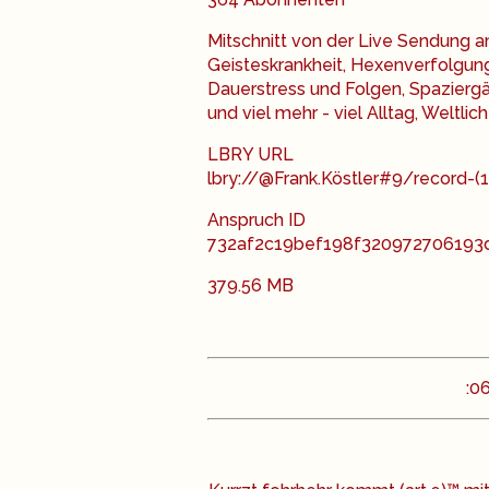
Mitschnitt von der Live Sendung a
Geisteskrankheit, Hexenverfolgung
Dauerstress und Folgen, Spazier
und viel mehr - viel Alltag, Weltli
LBRY URL
lbry://@Frank.Köstler#9/record-(
Anspruch ID
732af2c19bef198f32097270619
379.56 MB
:0