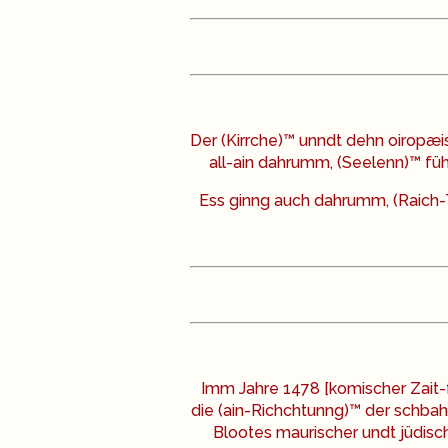
Der (Kirrche)™ unndt dehn oiropæ
all-ain dahrumm, (Seelenn)™ füh
Ess ginng auch dahrumm, (Raich-
Imm Jahre 1478 [komischer Zait-
die (ain-Richchtunng)™ der schbahn
Blootes maurischer undt jüdisc