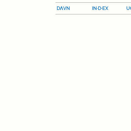
DΛVN
IN·D·EX
U