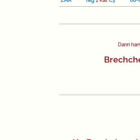
ZMA
Tag
1 Kat
C
3
<
06
-
Dann ham
Brechche