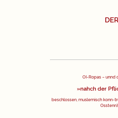
DE
OI-Ropas – unnd d
»nahch der Pfl
beschlossen, muslemisch konn-tro
Osstenn)