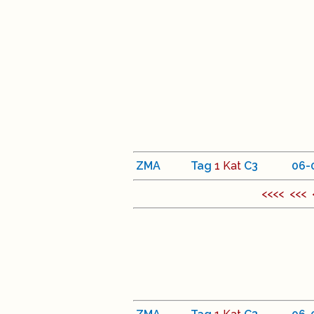
ZMA
Tag
1 Kat
C
3
<
06
-
<<<< <<<