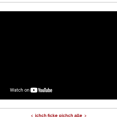
<
ichch ficke oichch alle
>