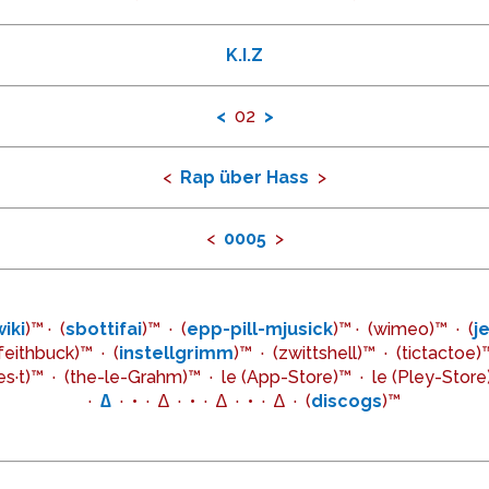
K.I.Z
<
02
>
<
Rap über Hass
>
<
0005
>
wiki
)™ · (
sbottifai
)™ · (
epp-pill-mjusick
)™ · (wimeo)™ · (
j
(feithbuck)™ · (
instellgrimm
)™ · (zwittshell)™ · (tictactoe)
r·es·t)™ · (the-le-Grahm)™ ·
le (App-Store)™
· le (Pley-Store
·
∆
· • · ∆ · • · ∆ · • · ∆ · (
discogs
)™