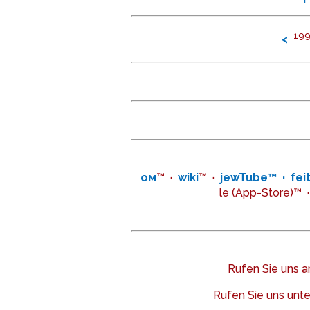
199
<
ом
™ ·
wiki
™ ·
jewTube™ · fei
le (App-Store)™
·
Rufen Sie uns a
Rufen Sie uns unt