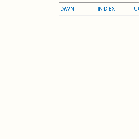
DΛVN
IN·D·EX
U