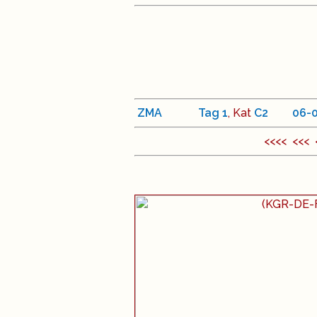
ZMA
Tag
1
, Kat
C
2
<
06
-
<<<< <<<