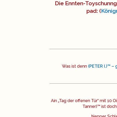
Die Ennten-Toyschunng 
pad: (
König
Was ist denn
(PETER I.)™ – 
Ain „Tag der offenen Tür“ mit 10 Oir
Tanner)™ ist doc
Nepper, Schl