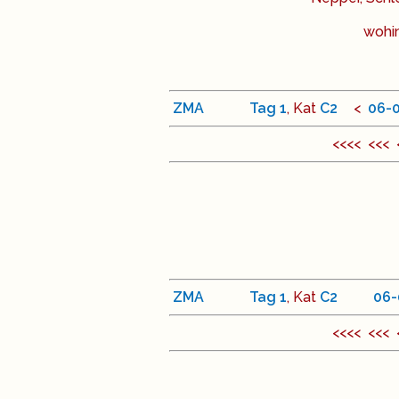
wohi
ZMA
Tag
1
, Kat
C
2
<
06
-
<<<< <<<
ZMA
Tag
1
, Kat
C
2
<
06
-
<<<< <<<