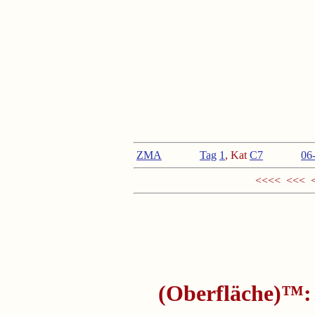
ZMA
Tag
1
, Kat
C
7
<
06
<<<< <<< 
(Oberfläche)™: