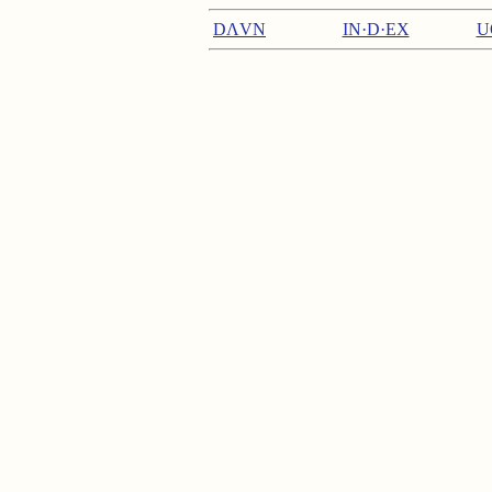
DΛVN
IN·D·EX
U