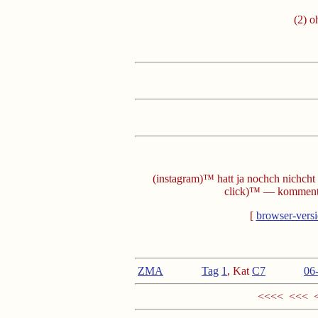
(2) 
(instagram)™ hatt ja nochch nichch
click)™ — kommen
[
browser-vers
ZMA
Tag
1
, Kat
C
7
<
06
<<<< <<< 