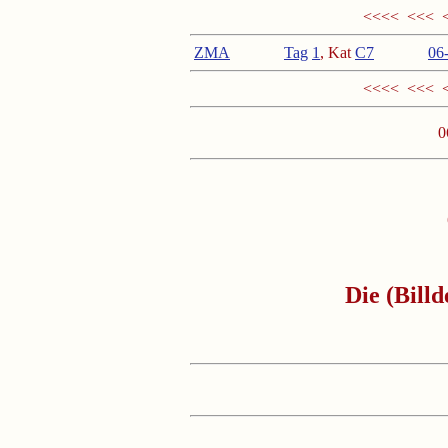
<<<< <<< 
ZMA
Tag
1
, Kat
C
7
<
06
<<<< <<< 
0
Die (Bill