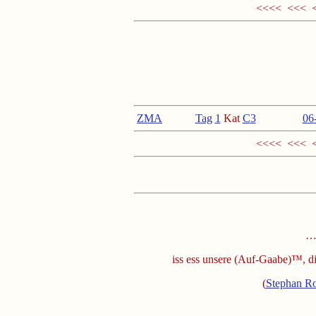
<<<< <<<
ZMA
Tag
1
Kat
C
3
<
06
<<<< <<< 
…u
iss ess unsere (Auf-Gaabe)™, d
(
Stephan Ro