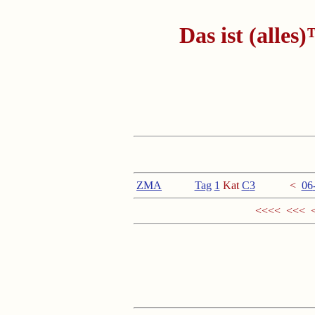
Das ist (alle
ZMA
Tag
1
Kat
C
3
<
06
<<<< <<< 