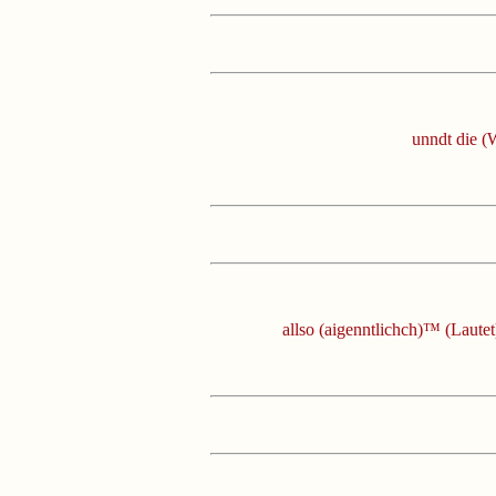
unndt die (
allso (aigenntlichch)™ (Laute