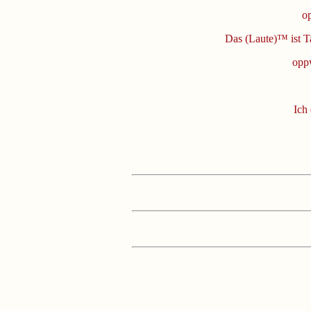
o
Das (Laute)™ ist T
op
Ich