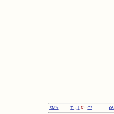
ZMA
Tag
1
Kat
C
3
<
06