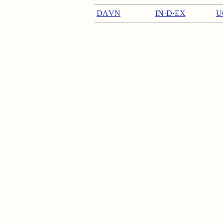
DΛVN
IN·D·EX
U